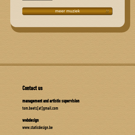
meer muziek
Contact us
management and artistic supervision
tom.beets[at]gmail.com
webdesign
www.staticdesign.be