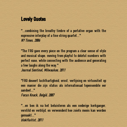
Lovely Quotes
"...combining the breathy timbre of a portative organ with the
expressive interplay of a fine string quartet..."
NY Times, 2006
"The FRQ gave every piece on the program a clear sense of style
and musical shape, moving from playful to doleful numbers with
perfect ease, while connecting with the audience and generating
a few laughs along the way."
Journal Sentinel, Milwaukee, 2011
"FRQ doseert luchthartigheid, ernst, verfijning en virtuositeit op
een manier die zijn status als internationaal topensemble eer
aandoet..."
Focus Knack, België, 2007
"...en ben ik na het beluisteren als een nederige kerkganger,
verstild en verblijd, en verwonderd hoe zoiets moois kan worden
gemaakt..."
blokfluitist, 2011