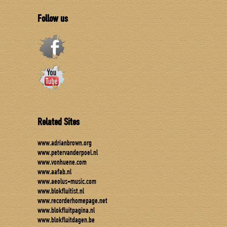
Follow us
Related Sites
www.adrianbrown.org
www.petervanderpoel.nl
www.vonhuene.com
www.aafab.nl
www.aeolus-music.com
www.blokfluitist.nl
www.recorderhomepage.net
www.blokfluitpagina.nl
www.blokfluitdagen.be