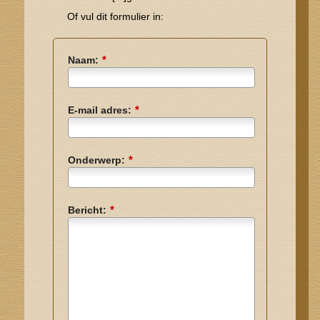
Of vul dit formulier in:
*
Naam:
*
E-mail adres:
*
Onderwerp:
*
Bericht: