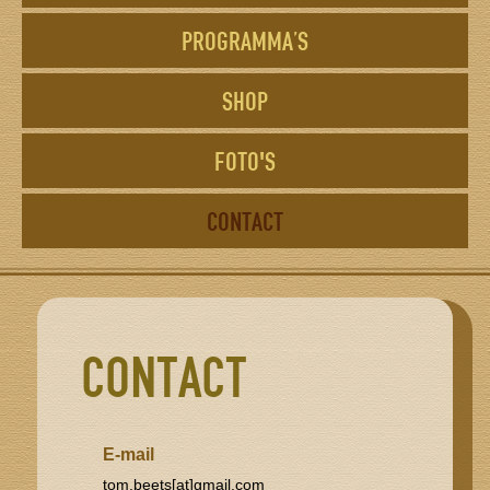
PROGRAMMA’S
SHOP
FOTO'S
CONTACT
CONTACT
E-mail
tom.beets[at]gmail.com