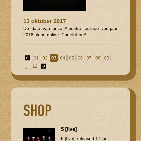
13 oktober 2017
De data van onze Amerika tournee voorjaar
2018 staan online. Check it out!
01
02
03
04
05
06
07
08
09
12
…
SHOP
5 [five]
5 [five], released 17 juni