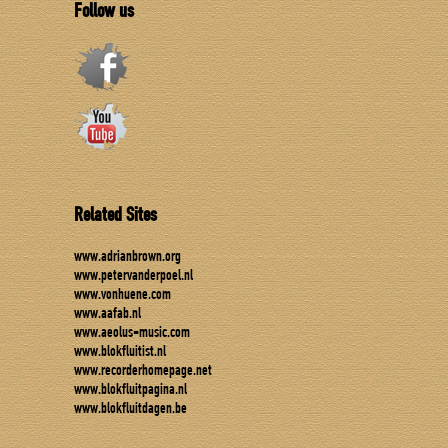
Follow us
Related Sites
www.adrianbrown.org
www.petervanderpoel.nl
www.vonhuene.com
www.aafab.nl
www.aeolus-music.com
www.blokfluitist.nl
www.recorderhomepage.net
www.blokfluitpagina.nl
www.blokfluitdagen.be