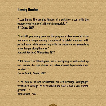
Lovely Quotes
"...combining the breathy timbre of a portative organ with the
expressive interplay of a fine string quartet..."
NY Times, 2006
"The FRQ gave every piece on the program a clear sense of style
and musical shape, moving from playful to doleful numbers with
perfect ease, while connecting with the audience and generating
a few laughs along the way."
Journal Sentinel, Milwaukee, 2011
"FRQ doseert luchthartigheid, ernst, verfijning en virtuositeit op
een manier die zijn status als internationaal topensemble eer
aandoet..."
Focus Knack, België, 2007
"...en ben ik na het beluisteren als een nederige kerkganger,
verstild en verblijd, en verwonderd hoe zoiets moois kan worden
gemaakt..."
blokfluitist, 2011